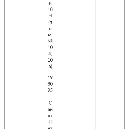
и
18
Н
(п
о
м.
№
10
4,
10
6)
19
80
95
,
С
ан
кт
-П
ет