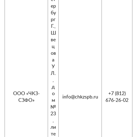
ер
бу
рг
Г.,
Ш
ве
ц
ов
а
У
Л.
,
д
ООО «ЧКЗ-
о
+7 (812)
info@chkzspb.ru
СЗФО»
м
676-26-02
№
23
,
ли
те