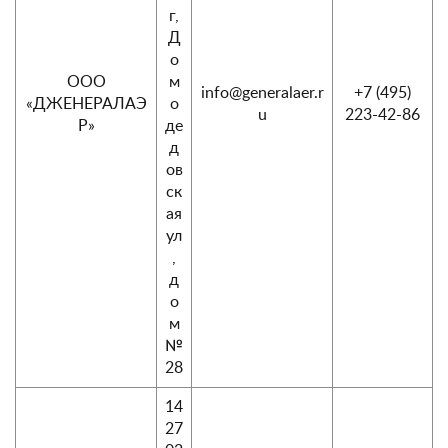
г,
Д
о
ООО
м
info@generalaer.r
+7 (495)
«ДЖЕНЕРАЛАЭ
о
u
223-42-86
Р»
де
д
ов
ск
ая
ул
,
д
о
м
№
28
14
27