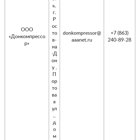
ь,
г.
Р
ос
ООО
то
donkompressor@
+7 (863)
«Донкомпрессо
в-
aaanet.ru
240-89-28
р»
на
-Д
он
у ,
П
ор
то
ва
я
ул
.,
д
о
м