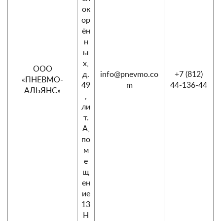
ок
ор
ён
н
ы
х,
ООО
д.
info@pnevmo.co
+7 (812)
«ПНЕВМО-
49
m
44-136-44
АЛЬЯНС»
,
ли
т.
А,
по
м
е
щ
ен
ие
13
Н