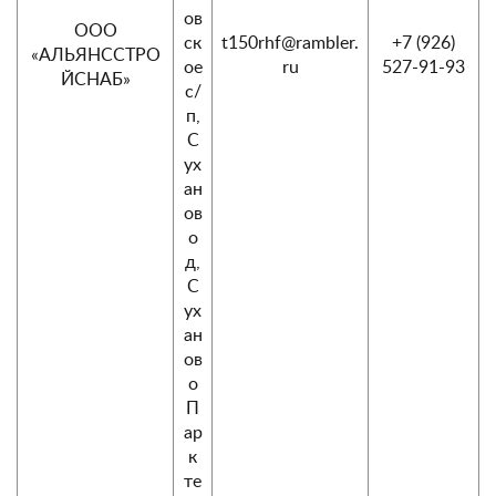
ов
ООО
ск
t150rhf@rambler.
+7 (926)
«АЛЬЯНССТРО
ое
ru
527-91-93
ЙСНАБ»
с/
п,
С
ух
ан
ов
о
д,
С
ух
ан
ов
о
П
ар
к
те