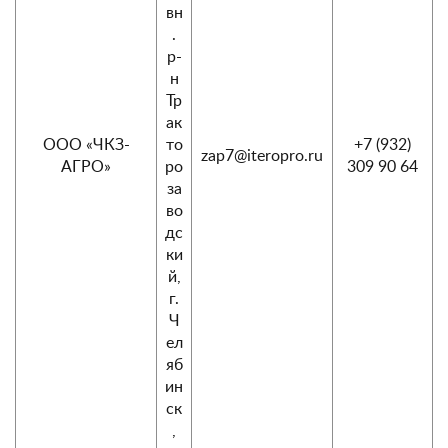
вн
.
р-
н
Тр
ак
ООО «ЧКЗ-
то
+7 (932)
zap7@iteropro.ru
АГРО»
ро
309 90 64
за
во
дс
ки
й,
г.
Ч
ел
яб
ин
ск
,