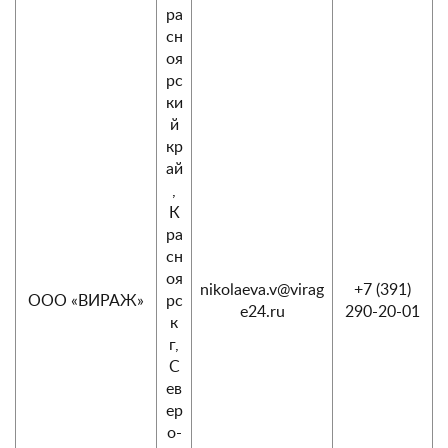
ра
сн
оя
рс
ки
й
кр
ай
,
К
ра
сн
оя
nikolaeva.v@virag
+7 (391)
ООО «ВИРАЖ»
рс
e24.ru
290-20-01
к
г,
С
ев
ер
о-